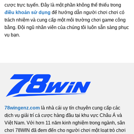
cược trực tuyến. Đây là một phần không thể thiếu trong
điều khoản sử dụng
để hướng dẫn người chơi chơi có
trách nhiệm và cung cấp một môi trường chơi game công
bằng. Đội ngũ nhân viên của chúng tôi luôn sẵn sàng phục
vụ bạn.
78wingenz.com
là nhà cái uy tín chuyên cung cấp các
dịch vụ giải trí cá cược hàng đầu tại khu vực Châu Á và
Việt Nam. Với hơn 11 năm kinh nghiệm trong ngành, sân
chơi 78WIN đã đem đến cho người chơi một loạt trò chơi