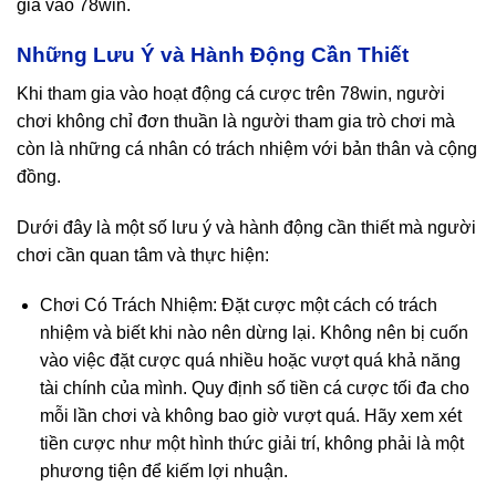
gia vào 78win.
Những Lưu Ý và Hành Động Cần Thiết
Khi tham gia vào hoạt động cá cược trên 78win, người
chơi không chỉ đơn thuần là người tham gia trò chơi mà
còn là những cá nhân có trách nhiệm với bản thân và cộng
đồng.
Dưới đây là một số lưu ý và hành động cần thiết mà người
chơi cần quan tâm và thực hiện:
Chơi Có Trách Nhiệm: Đặt cược một cách có trách
nhiệm và biết khi nào nên dừng lại. Không nên bị cuốn
vào việc đặt cược quá nhiều hoặc vượt quá khả năng
tài chính của mình. Quy định số tiền cá cược tối đa cho
mỗi lần chơi và không bao giờ vượt quá. Hãy xem xét
tiền cược như một hình thức giải trí, không phải là một
phương tiện để kiếm lợi nhuận.