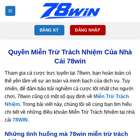
Chuyển
đến
nội
dung
ĐĂNG KÝ
ĐĂNG NHẬP
Quyền Miễn Trừ Trách Nhiệm Của Nhà
Cái 78win
Tham gia cá cược trực tuyến tại 78win, bạn hoàn toàn có
thể yên tâm về sự an toàn và minh bạch của dịch vụ. Tuy
nhiên, để đảm bảo trải nghiệm cá cược tốt nhất cho người
chơi, 78win cũng có một số quy định về
Miễn Trừ Trách
Nhiệm
. Trong bài viết này, chúng tôi sẽ cùng bạn tìm hiểu
chi tiết về những điều khoản Miễn Trừ Trách Nhiệm tại nhà
cái
78WIN
.
Những tình huống mà 78win miễn trừ trách