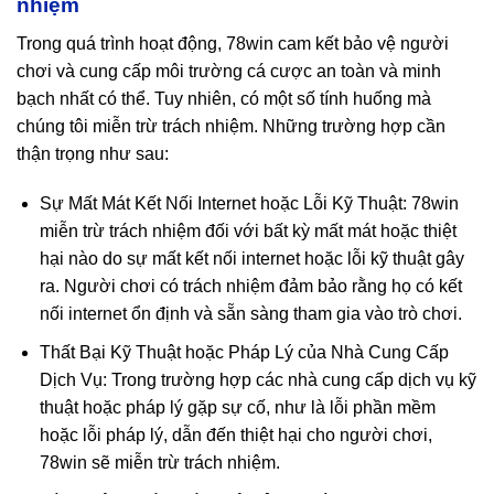
nhiệm
Trong quá trình hoạt động, 78win cam kết bảo vệ người
chơi và cung cấp môi trường cá cược an toàn và minh
bạch nhất có thể. Tuy nhiên, có một số tính huống mà
chúng tôi miễn trừ trách nhiệm. Những trường hợp cần
thận trọng như sau:
Sự Mất Mát Kết Nối Internet hoặc Lỗi Kỹ Thuật: 78win
miễn trừ trách nhiệm đối với bất kỳ mất mát hoặc thiệt
hại nào do sự mất kết nối internet hoặc lỗi kỹ thuật gây
ra. Người chơi có trách nhiệm đảm bảo rằng họ có kết
nối internet ổn định và sẵn sàng tham gia vào trò chơi.
Thất Bại Kỹ Thuật hoặc Pháp Lý của Nhà Cung Cấp
Dịch Vụ: Trong trường hợp các nhà cung cấp dịch vụ kỹ
thuật hoặc pháp lý gặp sự cố, như là lỗi phần mềm
hoặc lỗi pháp lý, dẫn đến thiệt hại cho người chơi,
78win sẽ miễn trừ trách nhiệm.