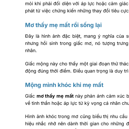
mỏi khi phải đối diện với áp lực hoặc cảm giác
phát từ việc chứng kiến những thay đổi tiêu cự
Mơ thấy mẹ mất rồi sống lại
Đây là hình ảnh đặc biệt, mang ý nghĩa của 
nhưng hồi sinh trong giấc mơ, nó tượng trưng
nhân.
Giấc mộng này cho thấy một giai đoạn thử thách
động đúng thời điểm. Điều quan trọng là duy trì 
Mộng mình khóc khi mẹ mất
Giấc
mơ thấy mẹ mất
này phản ánh cảm xúc bị
về tinh thần hoặc áp lực từ kỳ vọng cá nhân chư
Hình ảnh khóc trong mơ cũng biểu thị nhu cầu
hiệu nhắc nhở nên dành thời gian cho những 