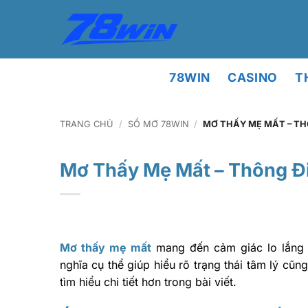
Skip
to
content
78WIN
CASINO
T
TRANG CHỦ
/
SỔ MƠ 78WIN
/
MƠ THẤY MẸ MẤT – TH
Mơ Thấy Mẹ Mất – Thông Đi
Mơ thấy mẹ mất
mang đến cảm giác lo lắng v
nghĩa cụ thể giúp hiểu rõ trạng thái tâm lý c
tìm hiểu chi tiết hơn trong bài viết.