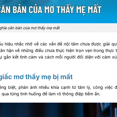
nghĩa căn bản của mơ thấy mẹ mất
u hiệu nhắc nhở về các vấn đề nội tâm chưa được giải qu
ân hận về những điều chưa thực hiện trọn vẹn trong thực t
ự gắn kết tình cảm và cách mỗi người đối diện với cảm xú
giấc mơ thấy mẹ bị mất
ng biệt, phản ánh nhiều khía cạnh từ tâm lý, công việc 
N qua từng tình huống để làm rõ thông điệp tiềm ẩn.