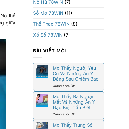
Nổ Hũ 78WIN
(7)
Sổ Mơ 78WIN
(11)
 Nó thể
ng giữa
Thể Thao 78WIN
(8)
Xổ Số 78WIN
(7)
BÀI VIẾT MỚI
Mơ Thấy Người Yêu
Cũ Và Những Ẩn Ý
Đằng Sau Chiêm Bao
on
Comments Off
Mơ
Thấy
Mơ Thấy Bà Ngoại
Người
Mất Và Những Ẩn Ý
Yêu
Đặc Biệt Cần Biết
Cũ
on
Comments Off
Và
Mơ
Những
Thấy
Mơ Thấy Trúng Số
Ẩn
Bà