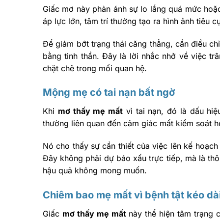
Giấc mơ này phản ánh sự lo lắng quá mức hoặc 
áp lực lớn, tâm trí thường tạo ra hình ảnh tiêu
Để giảm bớt trạng thái căng thẳng, cần điều ch
bằng tinh thần. Đây là lời nhắc nhở về việc trâ
chặt chẽ trong mối quan hệ.
Mộng mẹ có tai nạn bất ngờ
Khi
mơ thấy mẹ mất
vì tai nạn, đó là dấu hi
thường liên quan đến cảm giác mất kiểm soát ho
Nó cho thấy sự cần thiết của việc lên kế hoạch
Đây không phải dự báo xấu trực tiếp, mà là thô
hậu quả không mong muốn.
Chiêm bao mẹ mất vì bệnh tật kéo dà
Giấc
mơ thấy mẹ mất
này thể hiện tâm trạng c