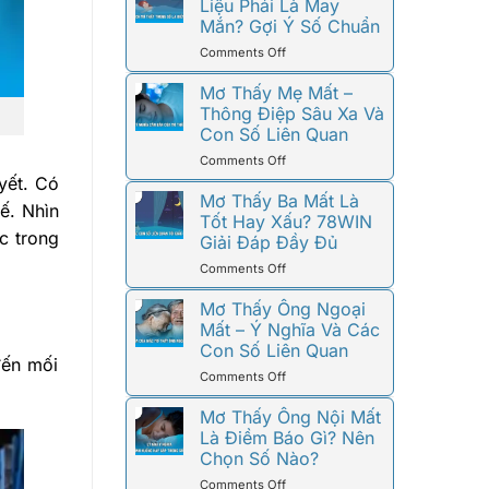
Liệu Phải Là May
Ý
Ngoại
Đằng
Mắn? Gợi Ý Số Chuẩn
Mất
Sau
on
Comments Off
Và
Chiêm
Mơ
Những
Bao
Thấy
Mơ Thấy Mẹ Mất –
Ẩn
Trúng
Thông Điệp Sâu Xa Và
Ý
Số
Đặc
Con Số Liên Quan
Liệu
Biệt
on
Comments Off
Phải
Cần
Mơ
yết. Có
Là
Biết
Thấy
Mơ Thấy Ba Mất Là
May
ế. Nhìn
Mẹ
Tốt Hay Xấu? 78WIN
Mắn?
Mất
c trong
Gợi
Giải Đáp Đầy Đủ
–
Ý
on
Comments Off
Thông
Số
Mơ
Điệp
Chuẩn
Thấy
Mơ Thấy Ông Ngoại
Sâu
Ba
Mất – Ý Nghĩa Và Các
Xa
Mất
Và
Con Số Liên Quan
Là
đến mối
Con
on
Comments Off
Tốt
Số
Mơ
Hay
Liên
Thấy
Mơ Thấy Ông Nội Mất
Xấu?
Quan
Ông
Là Điềm Báo Gì? Nên
78WIN
Ngoại
Giải
Chọn Số Nào?
Mất
Đáp
on
Comments Off
–