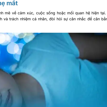
mẹ mất
h mẽ về cảm xúc, cuộc sống hoặc mối quan hệ hiện tại.
nh và trách nhiệm cá nhân, đòi hỏi sự cân nhắc để cân bằ