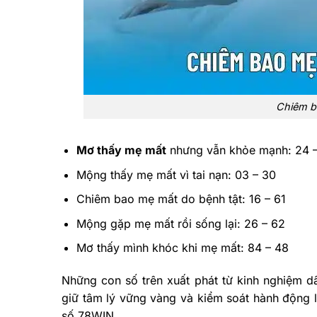
Chiêm b
Mơ thấy mẹ mất
nhưng vẫn khỏe mạnh: 24 
Mộng thấy mẹ mất vì tai nạn: 03 – 30
Chiêm bao mẹ mất do bệnh tật: 16 – 61
Mộng gặp mẹ mất rồi sống lại: 26 – 62
Mơ thấy mình khóc khi mẹ mất: 84 – 48
Những con số trên xuất phát từ kinh nghiệm dâ
giữ tâm lý vững vàng và kiểm soát hành động là
số 78WIN.