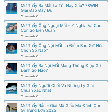
Mơ
Phải
Biệt
Thấy
Mơ Thấy Ba Mất Là Tốt Hay Xấu? 78WIN
Là
Cần
Mẹ
Giải Đáp Đầy Đủ
May
Biết
Mất
Mắn?
on
Comments Off
–
Gợi
Mơ
Thông
Ý
Thấy
Mơ Thấy Ông Ngoại Mất – Ý Nghĩa Và Các
Điệp
Số
Ba
Con Số Liên Quan
Sâu
Chuẩn
Mất
Xa
on
Comments Off
Là
Và
Mơ
Tốt
Con
Thấy
Mơ Thấy Ông Nội Mất Là Điềm Báo Gì? Nên
Hay
Số
Ông
Chọn Số Nào?
Xấu?
Liên
Ngoại
78WIN
Quan
on
Comments Off
Mất
Giải
Mơ
–
Đáp
Thấy
Mơ Thấy Bà Nội Mất Mang Thông Điệp Gì?
Ý
Đầy
Ông
Đánh Số Nào?
Nghĩa
Đủ
Nội
Và
on
Comments Off
Mất
Các
Mơ
Là
Con
Thấy
Mơ Thấy Người Chết Và Những Lý Giải
Điềm
Số
Bà
Chuẩn Xác Nhất
Báo
Liên
Nội
Gì?
Quan
on
Comments Off
Mất
Nên
Mơ
Mang
Chọn
Thấy
Mơ Thấy Rắn – Giải Mã Giấc Mơ Đánh Con
Thông
Số
Người
Gì Trúng Lớn 2025
Điệp
Nào?