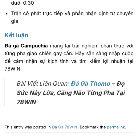
dưới 0.30
Trận có phát trực tiếp và phần nhận định từ chuyên
gia
Kết luận
Đá gà Campuchia
mang lại trải nghiệm chân thực với
từng pha giao chiến gay cấn. Hãy sẵn sàng nhập cuộc
để cảm nhận sự kịch tính và tìm kiếm lợi nhuận tại
78WIN.
Bài Viết Liên Quan:
Đá Gà Thomo
– Đọ
Sức Nảy Lửa, Căng Não Từng Pha Tại
78WIN
This entry was posted in
Đá Gà 78WIN
. Bookmark the
permalink
.