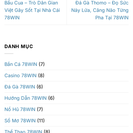
Bầu Cua – Trò Dân Gian
Đá Gà Thomo – Đọ Sức
Việt Gây Sốt Tại Nhà Cái
Nảy Lửa, Căng Não Từng
78WIN
Pha Tại 78WIN
DANH MỤC
Bắn Cá 78WIN
(7)
Casino 78WIN
(8)
Đá Gà 78WIN
(6)
Hướng Dẫn 78WIN
(6)
Nổ Hũ 78WIN
(7)
Sổ Mơ 78WIN
(11)
Thể Thao 78WIN
(8)