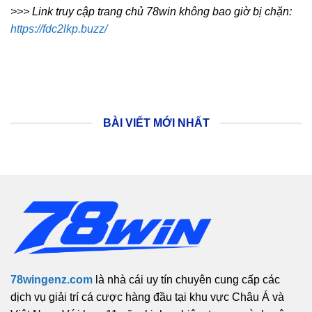
>>> Link truy cập trang chủ 78win không bao giờ bị chặn:
https://fdc2lkp.buzz/
BÀI VIẾT MỚI NHẤT
78wingenz.com
là nhà cái uy tín chuyên cung cấp các
dịch vụ giải trí cá cược hàng đầu tại khu vực Châu Á và