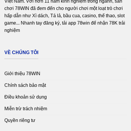
Việt Nam. Với hơn 11 năm kinh nghiệm trong ngành, sân
chơi 78WIN đã đem đến cho người chơi một loạt trò chơi
hấp dẫn như Xì dách, Tá lả, bầu cua, casino, thể thao, slot
game... Nhanh tay đăng ký, tải app 78win để nhận 78K trải
nghiệm
VỀ CHÚNG TÔI
Giới thiệu 78WIN
Chính sách bảo mật
Điều khoản sử dụng
Miễn trừ trách nhiệm
Quyền riêng tư